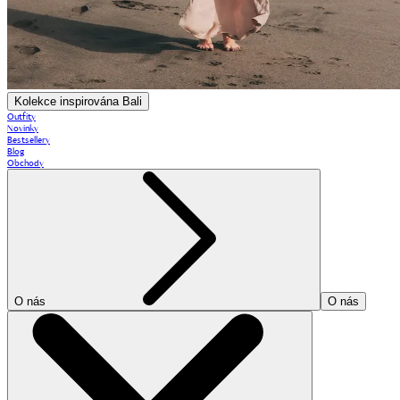
Kolekce inspirována Bali
Outfity
Novinky
Bestsellery
Blog
Obchody
O nás
O nás