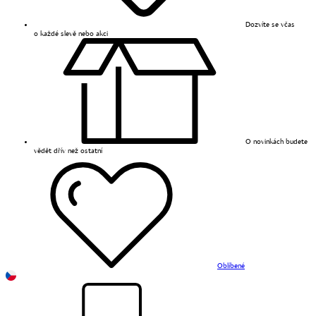
Dozvíte se včas
o každé slevě nebo akci
O novinkách budete
vědět dřív než ostatní
Oblíbené