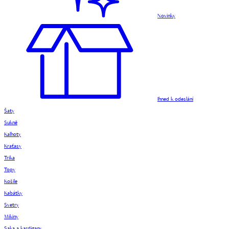
Novinky
Ihned k odeslání
Šaty
Sukně
Kalhoty
Kraťasy
Trika
Topy
Košile
Kabátky
Svetry
Mikiny
Saka a kardigany