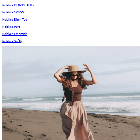
Kolekce INDIVIDUALITY
Kolekce MOOD
Kolekce Black Tee
Kolekce Pure
Kolekce Essentials
Kolekce Softly