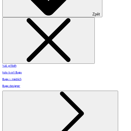
Zpět
Náš příběh
Kdo tvoří Bugu
Buga v médiích
Buga designer