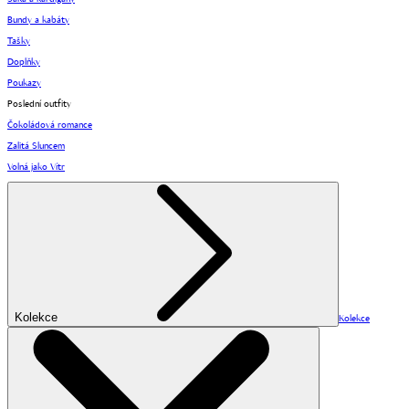
Bundy a kabáty
Tašky
Doplňky
Poukazy
Poslední outfity
Čokoládová romance
Zalitá Sluncem
Volná jako Vítr
Kolekce
Kolekce