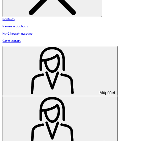
Kontakty
Kamenné obchody
Když kousek nesedne
Časté dotazy
Můj účet