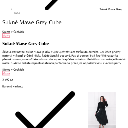
Sukně Mawe Grey
Cube
Sukně Mawe Grey Cube
Šijeme v Čechách
Mawe
Sukně Mawe Grey Cube
Áčková zavinovací sukně Mawe je díky svým vychytávkám trefou do černého. Její lehce pružný
materiál vykouzlí svůdné křivky každé ženské postavě. Pas si pomocí čtyř knoflíků nastavíte
přesně na míru, ruce můžete schovat do kapes. Nepřehlédnutelnou třešničkou na dortu je ikonická
mašle. S Mawe získáte nepostradatelnou parťačku do práce, na odpolední kávu i večerní párty.
Šijeme v Čechách
Mawe
2 499 Kč
Barevné varianty