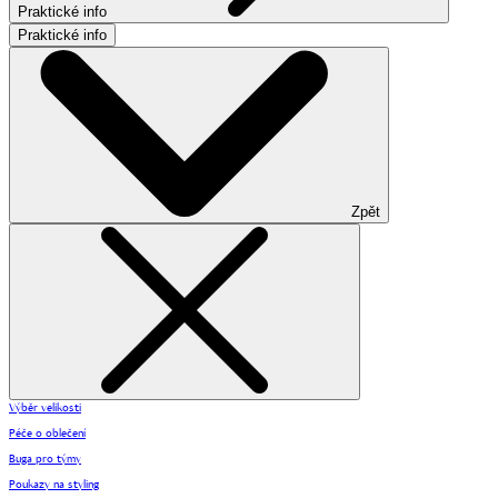
Praktické info
Praktické info
Zpět
Výběr velikosti
Péče o oblečení
Buga pro týmy
Poukazy na styling