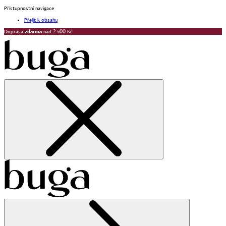
Přístupnostní navigace
Přejít k obsahu
Doprava
zdarma
nad 2 500 Kč