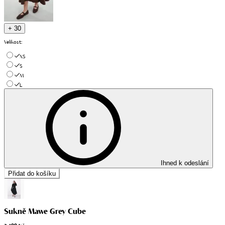
+ 30
Velikost
:
XS
S
M
L
Ihned k odeslání
Přidat do košíku
Sukně Mawe Grey Cube