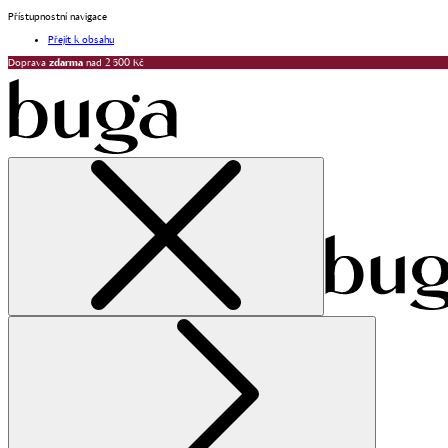
Přístupnostní navigace
Přejít k obsahu
Doprava
zdarma
nad 2 500 Kč