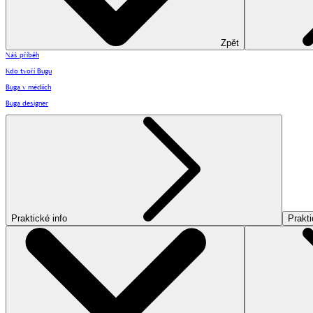
Zpět
Náš příběh
Kdo tvoří Bugu
Buga v médiích
Buga designer
Praktické info
Prakti