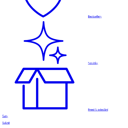
Bestsellery
Novinky
Ihned k odeslání
Šaty
Sukně