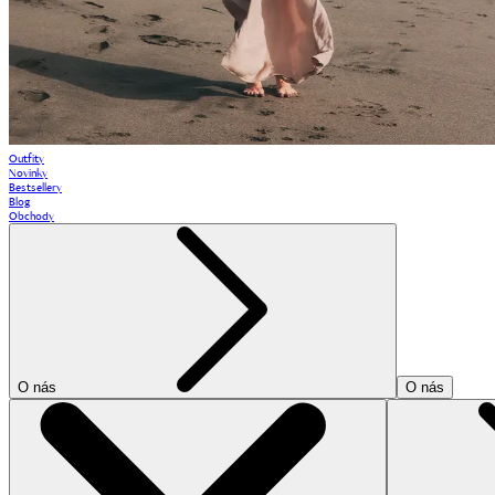
Outfity
Novinky
Bestsellery
Blog
Obchody
O nás
O nás