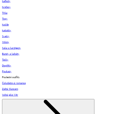
Kalhoty
Kraťasy
Trika
Topy
Košile
Kabátky
Svetry
Mikiny
Saka a kardigany
Bundy a kabáty
Tašky
Doplňky
Poukazy
Poslední outfity
Čokoládová romance
Zalitá Sluncem
Volná jako Vítr