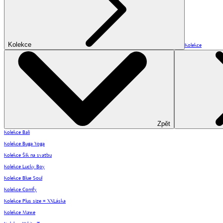
Kolekce
Kolekce
Zpět
Kolekce Bali
Kolekce Buga Yoga
Kolekce Šik na svatbu
Kolekce Lucky Boy
Kolekce Blue Soul
Kolekce Comfy
Kolekce Plus size = XXLáska
Kolekce Mawe