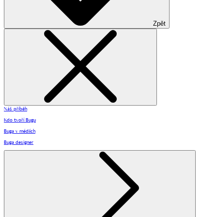
Zpět
Náš příběh
Kdo tvoří Bugu
Buga v médiích
Buga designer