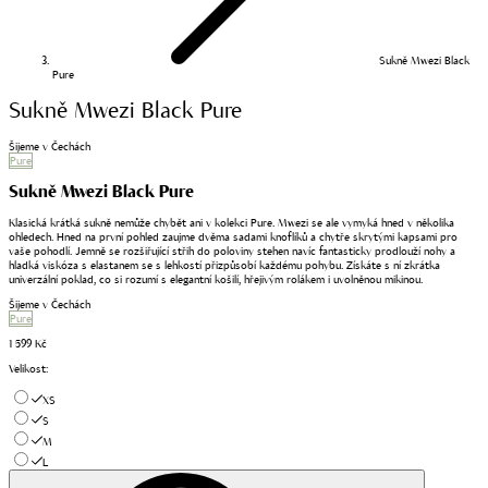
Sukně Mwezi Black
Pure
Sukně Mwezi Black Pure
Šijeme v Čechách
Pure
Sukně Mwezi Black Pure
Klasická krátká sukně nemůže chybět ani v kolekci Pure. Mwezi se ale vymyká hned v několika
ohledech. Hned na první pohled zaujme dvěma sadami knoflíků a chytře skrytými kapsami pro
vaše pohodlí. Jemně se rozšiřující střih do poloviny stehen navíc fantasticky prodlouží nohy a
hladká viskóza s elastanem se s lehkostí přizpůsobí každému pohybu. Získáte s ní zkrátka
univerzální poklad, co si rozumí s elegantní košilí, hřejivým rolákem i uvolněnou mikinou.
Šijeme v Čechách
Pure
1 599 Kč
Velikost
:
XS
S
M
L