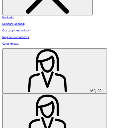
Kontakty
Kamenné obchody
Odstoupit od smlouvy
Když kousek nesedne
Časté dotazy
Můj účet