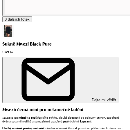
8
dalších fotek
Sukně Mwezi Black Pure
1 599 Kč
Dejte mi vědět
Mwezi: černá mini pro nekonečné ladění
Mwezi je jen
mírně se rozšiřujícího střihu
, dlouhá elegantně do poloviny stehen, ozdobená
dvěma sadami knoflíků a samozřejmě opatřená
praktickými kapsami
.
Hladký a mírně pružný materiál
vám bude krásně klouzat po nohou při každém kroku a dost