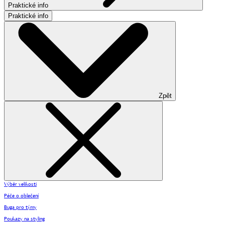
Praktické info
Praktické info
Zpět
Výběr velikosti
Péče o oblečení
Buga pro týmy
Poukazy na styling