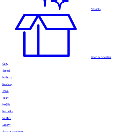
Novinky
Ihned k odeslání
Šaty
Sukně
Kalhoty
Kraťasy
Trika
Topy
Košile
Kabátky
Svetry
Mikiny
Saka a kardigany