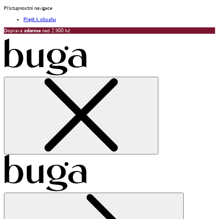
Přístupnostní navigace
Přejít k obsahu
Doprava
zdarma
nad 2 500 Kč