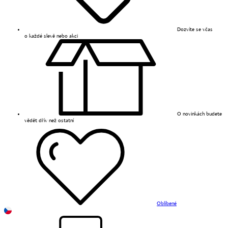
Dozvíte se včas
o každé slevě nebo akci
O novinkách budete
vědět dřív než ostatní
Oblíbené