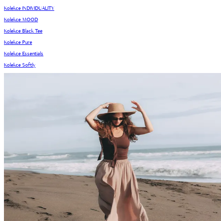
Kolekce INDIVIDUALITY
Kolekce MOOD
Kolekce Black Tee
Kolekce Pure
Kolekce Essentials
Kolekce Softly