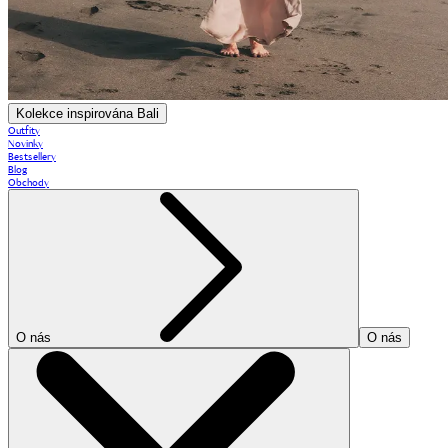
Kolekce inspirována Bali
Outfity
Novinky
Bestsellery
Blog
Obchody
O nás
O nás