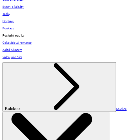
Bundy a kabáty
Tašky
Doplňky
Poukazy
Poslední outfity
Čokoládová romance
Zalitá Sluncem
Volná jako Vítr
Kolekce
Kolekce