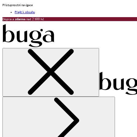
Přístupnostní navigace
Přejít k obsahu
Doprava
zdarma
nad 2 500 Kč