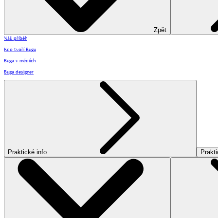
Zpět
Náš příběh
Kdo tvoří Bugu
Buga v médiích
Buga designer
Praktické info
Prakti