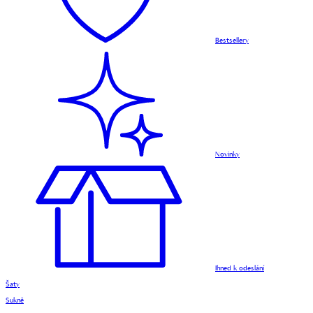
Bestsellery
Novinky
Ihned k odeslání
Šaty
Sukně