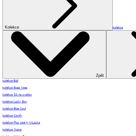
Kolekce
Kolekce
Zpět
Kolekce Bali
Kolekce Buga Yoga
Kolekce Šik na svatbu
Kolekce Lucky Boy
Kolekce Blue Soul
Kolekce Comfy
Kolekce Plus size = XXLáska
Kolekce Mawe