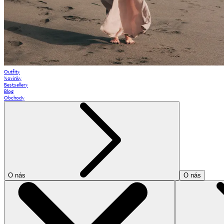
Outfity
Novinky
Bestsellery
Blog
Obchody
O nás
O nás