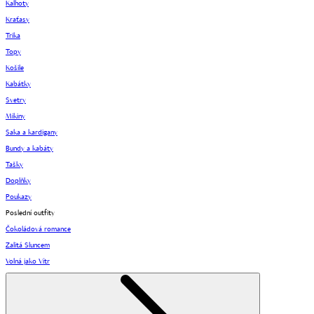
Kalhoty
Kraťasy
Trika
Topy
Košile
Kabátky
Svetry
Mikiny
Saka a kardigany
Bundy a kabáty
Tašky
Doplňky
Poukazy
Poslední outfity
Čokoládová romance
Zalitá Sluncem
Volná jako Vítr