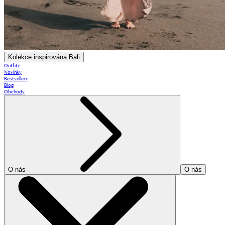
Kolekce inspirována Bali
Outfity
Novinky
Bestsellery
Blog
Obchody
O nás
O nás