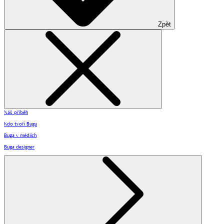
Zpět
Náš příběh
Kdo tvoří Bugu
Buga v médiích
Buga designer