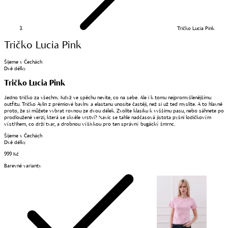
Tričko Lucia Pink
Tričko Lucia Pink
Šijeme v Čechách
Dvě délky
Tričko Lucia Pink
Jedno tričko za všechny. Když ve spěchu nevíte, co na sebe. Ale i k tomu nejpromyšlenějšímu
outfitu. Tričko Aylin z prémiové bavlny a elastanu unosíte častěji, než si už teď myslíte. A to hlavně
proto, že si můžete vybrat rovnou ze dvou délek. Zvolíte klasiku k vyššímu pasu, nebo sáhnete po
prodloužené verzi, která se skvěle vrství? Navíc se tahle nadčasová jistota pyšní lodičkovým
výstřihem, co drží tvar, a drobnou výšivkou pro ten správný bugácký šmrnc.
Šijeme v Čechách
Dvě délky
999 Kč
Barevné varianty