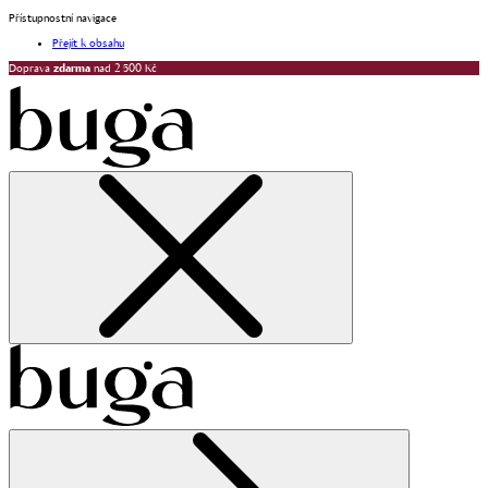
Přístupnostní navigace
Přejít k obsahu
Doprava
zdarma
nad 2 500 Kč