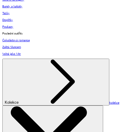
Bundy a kabáty
Tašky
Doplňky
Poukazy
Poslední outfity
Čokoládová romance
Zalitá Sluncem
Volná jako Vítr
Kolekce
Kolekce