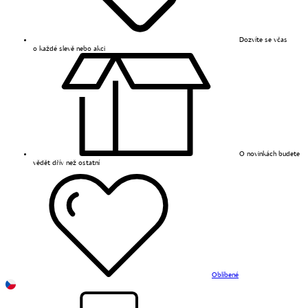
Dozvíte se včas
o každé slevě nebo akci
O novinkách budete
vědět dřív než ostatní
Oblíbené