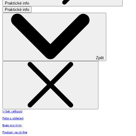
Praktické info
Praktické info
Zpět
Výběr velikosti
Péče o oblečení
Buga pro týmy
Poukazy na styling