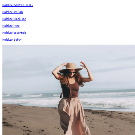
Kolekce INDIVIDUALITY
Kolekce MOOD
Kolekce Black Tee
Kolekce Pure
Kolekce Essentials
Kolekce Softly