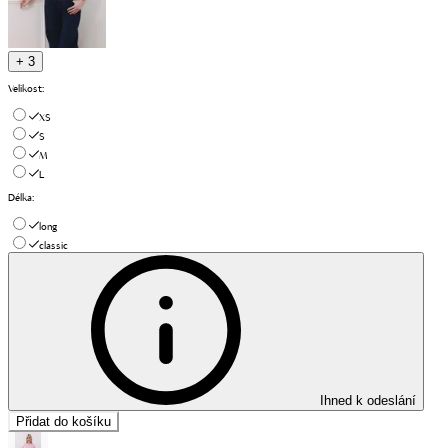
+ 3
Velikost
:
XS
S
M
L
Délka
:
long
classic
Ihned k odeslání
Přidat do košíku