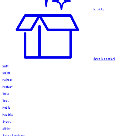
Novinky
Ihned k odeslání
Šaty
Sukně
Kalhoty
Kraťasy
Trika
Topy
Košile
Kabátky
Svetry
Mikiny
Saka a kardigany