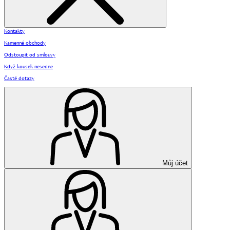
Kontakty
Kamenné obchody
Odstoupit od smlouvy
Když kousek nesedne
Časté dotazy
Můj účet