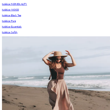
Kolekce INDIVIDUALITY
Kolekce MOOD
Kolekce Black Tee
Kolekce Pure
Kolekce Essentials
Kolekce Softly