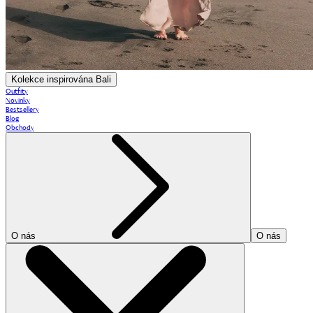
Kolekce inspirována Bali
Outfity
Novinky
Bestsellery
Blog
Obchody
O nás
O nás