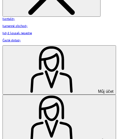
Kontakty
Kamenné obchody
Když kousek nesedne
Časté dotazy
Můj účet