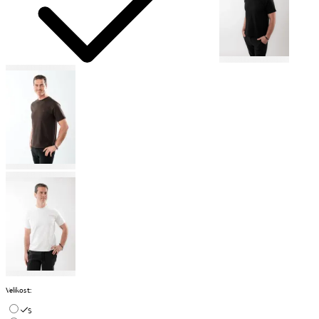
Velikost
:
S