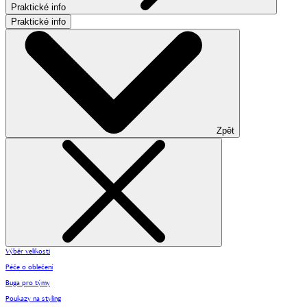
Praktické info
Praktické info
Zpět
Výběr velikosti
Péče o oblečení
Buga pro týmy
Poukazy na styling