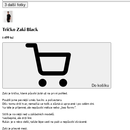
3
další fotky
Tričko Zaki Black
1 499 Kč
Do košíku
Zaki je tričko, které působí jistě už na první pohled.
Použili jsme pevnější směs bavlny a polyesteru.
Díky tomu drží tvar, nemačká se tolik a zůstává upravené i po celém dni.
Na těle je příjemné, ale nepůsobí měkce nebo „bez formy“.
Střih je rovnější než u základních modelů.
Neobepíná, ale drží linii.
Rukáv je o něco delší, takže lépe sedí na paži a nepůsobí zkráceně.
Zaki je přesně mezi.