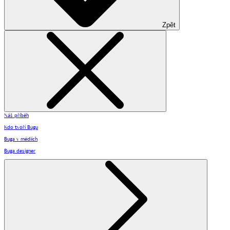
Zpět
Náš příběh
Kdo tvoří Bugu
Buga v médiích
Buga designer