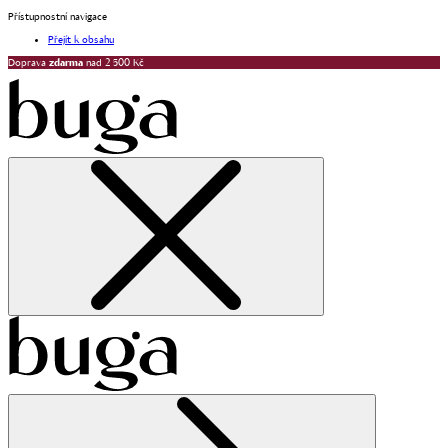
Přístupnostní navigace
Přejít k obsahu
Doprava
zdarma
nad 2 500 Kč