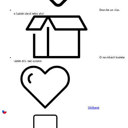
Dozvíte se včas
o každé slevě nebo akci
O novinkách budete
vědět dřív než ostatní
Oblíbené