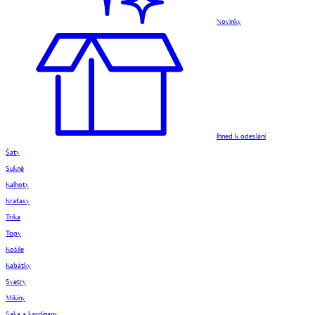
Novinky
Ihned k odeslání
Šaty
Sukně
Kalhoty
Kraťasy
Trika
Topy
Košile
Kabátky
Svetry
Mikiny
Saka a kardigany