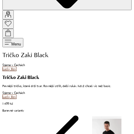
Menu
Tričko Zaki Black
Šijeme v Čechách
Lucky Boy
Tričko Zaki Black
Pevnější tričko, které drží tvar. Rovnější střih, delší rukáv. Když chceš víc než basic.
Šijeme v Čechách
Lucky Boy
1 499 Kč
Barevné varianty