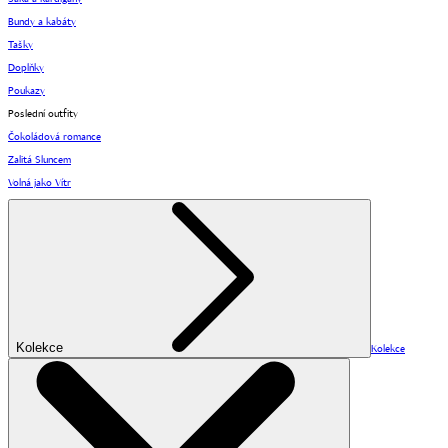
Bundy a kabáty
Tašky
Doplňky
Poukazy
Poslední outfity
Čokoládová romance
Zalitá Sluncem
Volná jako Vítr
Kolekce
Kolekce