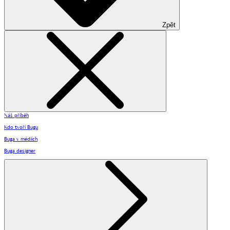
Zpět
Náš příběh
Kdo tvoří Bugu
Buga v médiích
Buga designer