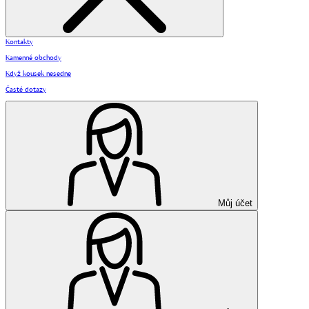
Kontakty
Kamenné obchody
Když kousek nesedne
Časté dotazy
Můj účet