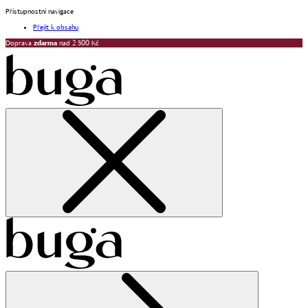
Přístupnostní navigace
Přejít k obsahu
Doprava
zdarma
nad 2 500 Kč