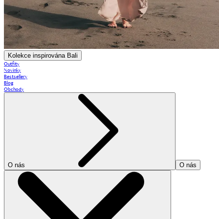
Kolekce inspirována Bali
Outfity
Novinky
Bestsellery
Blog
Obchody
O nás
O nás