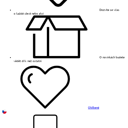
Dozvíte se včas
o každé slevě nebo akci
O novinkách budete
vědět dřív než ostatní
Oblíbené