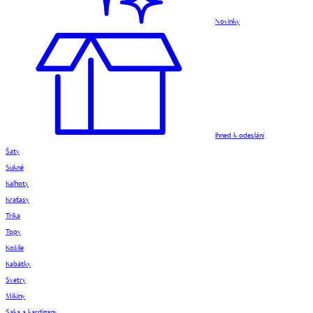
Novinky
Ihned k odeslání
Šaty
Sukně
Kalhoty
Kraťasy
Trika
Topy
Košile
Kabátky
Svetry
Mikiny
Saka a kardigany