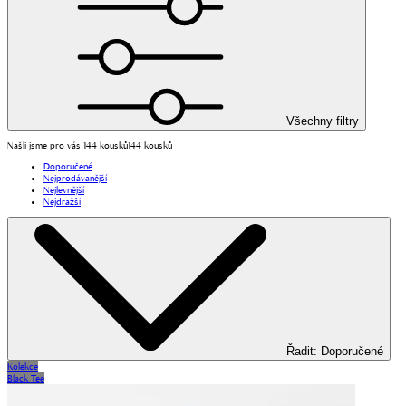
Všechny filtry
Našli jsme pro vás 144 kousků
144 kousků
Doporučené
Nejprodávanější
Nejlevnější
Nejdražší
Řadit
:
Doporučené
Kolekce
Black Tee