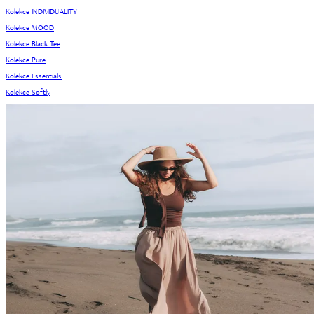
Kolekce INDIVIDUALITY
Kolekce MOOD
Kolekce Black Tee
Kolekce Pure
Kolekce Essentials
Kolekce Softly