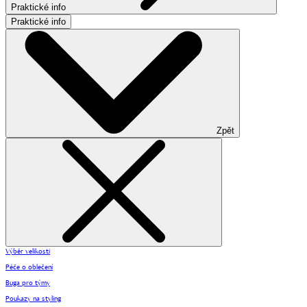
Praktické info
Praktické info
Zpět
Výběr velikosti
Péče o oblečení
Buga pro týmy
Poukazy na styling