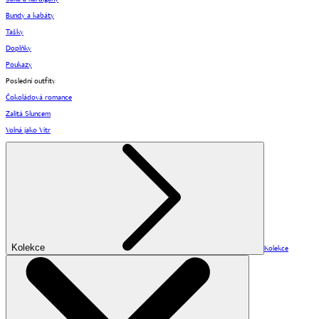
Bundy a kabáty
Tašky
Doplňky
Poukazy
Poslední outfity
Čokoládová romance
Zalitá Sluncem
Volná jako Vítr
Kolekce
Kolekce