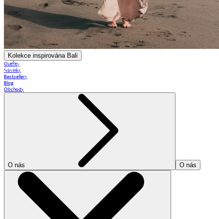
Kolekce inspirována Bali
Outfity
Novinky
Bestsellery
Blog
Obchody
O nás
O nás