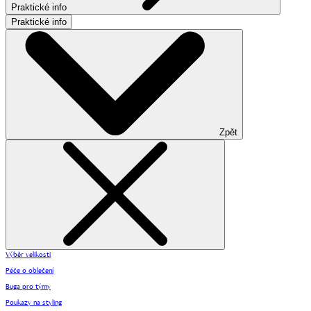
Praktické info
Praktické info
Zpět
Výběr velikosti
Péče o oblečení
Buga pro týmy
Poukazy na styling