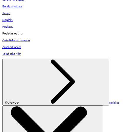
Bundy a kabáty
Tašky
Doplňky
Poukazy
Poslední outfity
Čokoládová romance
Zalitá Sluncem
Volná jako Vítr
Kolekce
Kolekce