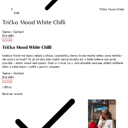
Tričko Mood White
Chilli
Tričko Mood White Chilli
Šijeme v Čechách
Dvě délky
MOOD
Tričko Mood White Chilli
Kolekce Mood má názor, náladu a občas i poznámku, kterou byste možná nahlas sama neřekla –
ale nosit ji na hrudi? To už zní jako plán. Každý den je zkrátka jiný a tahle kolekce razí jasné
pravidlo – žádný mood není špatný. Stačí si vybrat, co s vámi aktuálně rezonuje, obléct oblíbené
džíny a máte hotový outfit s jasným vzkazem.
Šijeme v Čechách
Dvě délky
MOOD
1 199 Kč
Barevné varianty