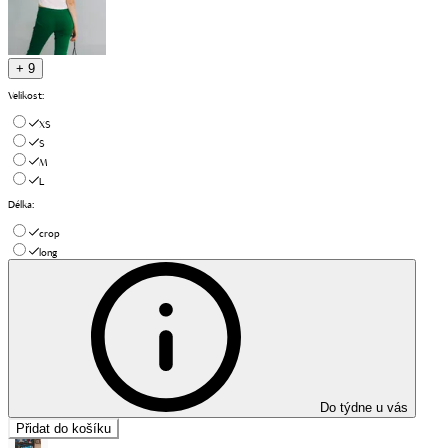
+ 9
Velikost
:
XS
S
M
L
Délka
:
crop
long
Do týdne u vás
Přidat do košíku