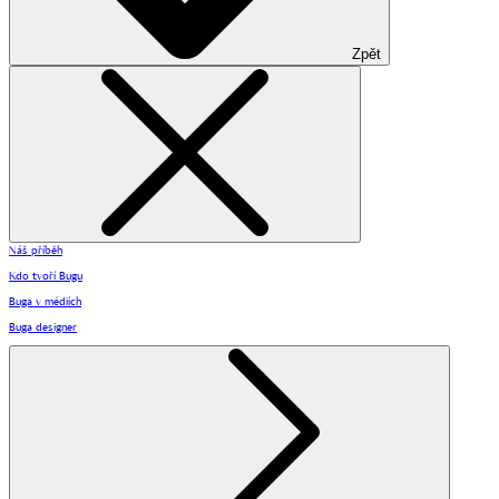
Zpět
Náš příběh
Kdo tvoří Bugu
Buga v médiích
Buga designer