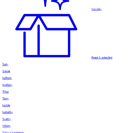
Novinky
Ihned k odeslání
Šaty
Sukně
Kalhoty
Kraťasy
Trika
Topy
Košile
Kabátky
Svetry
Mikiny
Saka a kardigany