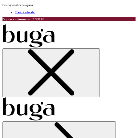
Přístupnostní navigace
Přejít k obsahu
Doprava
zdarma
nad 2 500 Kč