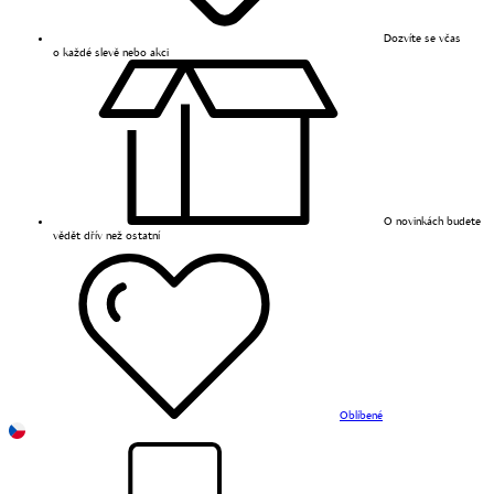
Dozvíte se včas
o každé slevě nebo akci
O novinkách budete
vědět dřív než ostatní
Oblíbené