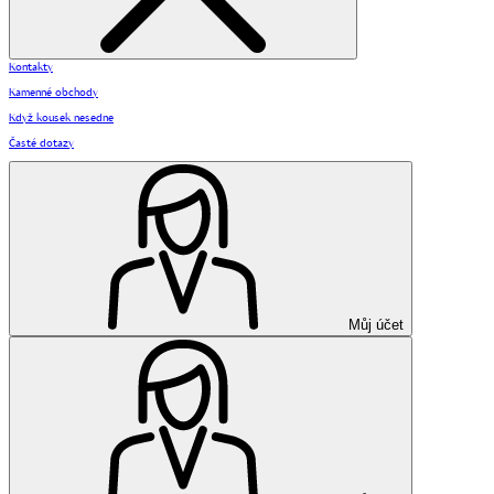
Kontakty
Kamenné obchody
Když kousek nesedne
Časté dotazy
Můj účet