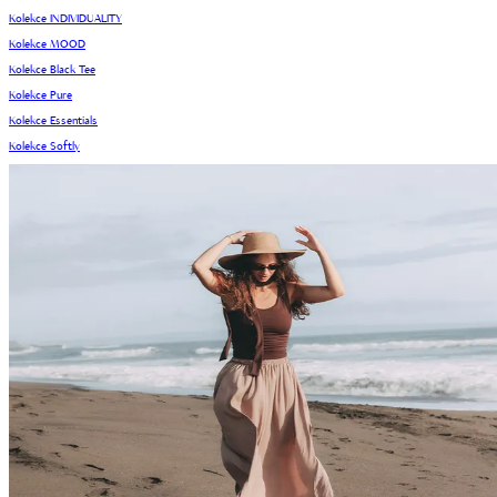
Kolekce INDIVIDUALITY
Kolekce MOOD
Kolekce Black Tee
Kolekce Pure
Kolekce Essentials
Kolekce Softly