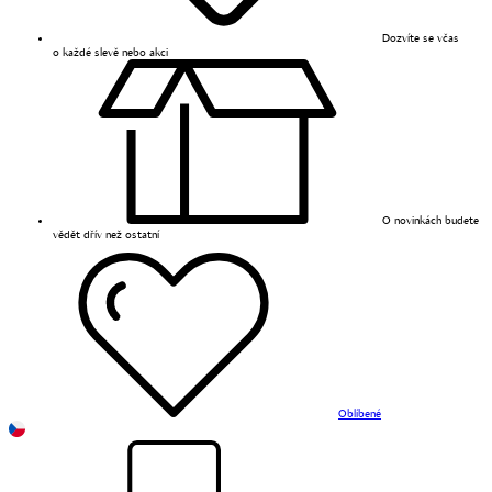
Dozvíte se včas
o každé slevě nebo akci
O novinkách budete
vědět dřív než ostatní
Oblíbené