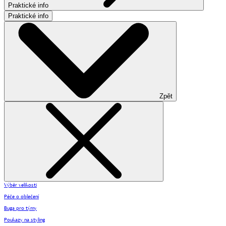
Praktické info
Praktické info
Zpět
Výběr velikosti
Péče o oblečení
Buga pro týmy
Poukazy na styling