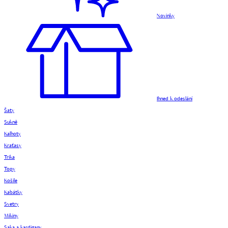
Novinky
Ihned k odeslání
Šaty
Sukně
Kalhoty
Kraťasy
Trika
Topy
Košile
Kabátky
Svetry
Mikiny
Saka a kardigany