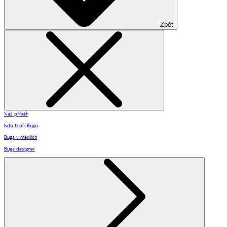
Zpět
Náš příběh
Kdo tvoří Bugu
Buga v médiích
Buga designer