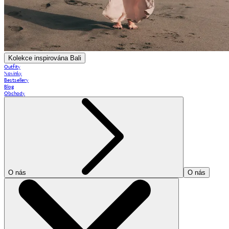
Kolekce inspirována Bali
Outfity
Novinky
Bestsellery
Blog
Obchody
O nás
O nás