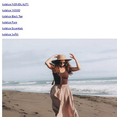
Kolekce INDIVIDUALITY
Kolekce MOOD
Kolekce Black Tee
Kolekce Pure
Kolekce Essentials
Kolekce Softly