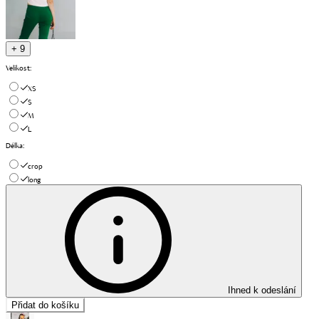
+ 9
Velikost
:
XS
S
M
L
Délka
:
crop
long
Ihned k odeslání
Přidat do košíku