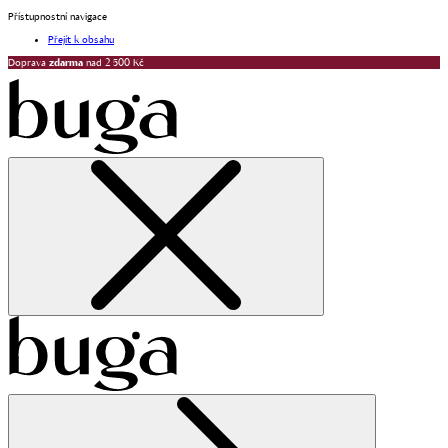
Přístupnostní navigace
Přejít k obsahu
Doprava
zdarma
nad 2 500 Kč