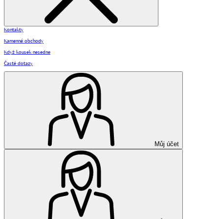
Kontakty
Kamenné obchody
Když kousek nesedne
Časté dotazy
Můj účet