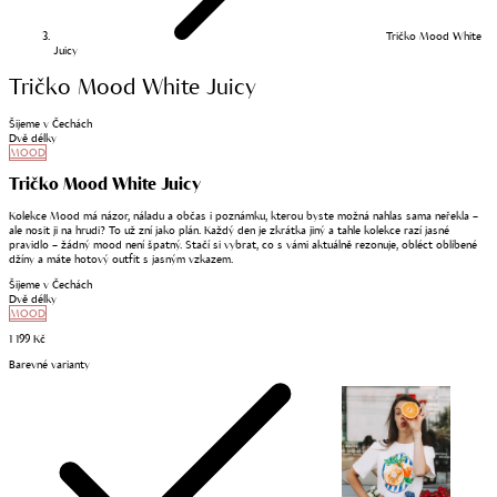
Tričko Mood White
Juicy
Tričko Mood White Juicy
Šijeme v Čechách
Dvě délky
MOOD
Tričko Mood White Juicy
Kolekce Mood má názor, náladu a občas i poznámku, kterou byste možná nahlas sama neřekla –
ale nosit ji na hrudi? To už zní jako plán. Každý den je zkrátka jiný a tahle kolekce razí jasné
pravidlo – žádný mood není špatný. Stačí si vybrat, co s vámi aktuálně rezonuje, obléct oblíbené
džíny a máte hotový outfit s jasným vzkazem.
Šijeme v Čechách
Dvě délky
MOOD
1 199 Kč
Barevné varianty