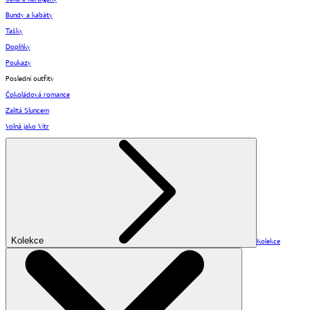
Bundy a kabáty
Tašky
Doplňky
Poukazy
Poslední outfity
Čokoládová romance
Zalitá Sluncem
Volná jako Vítr
Kolekce
Kolekce