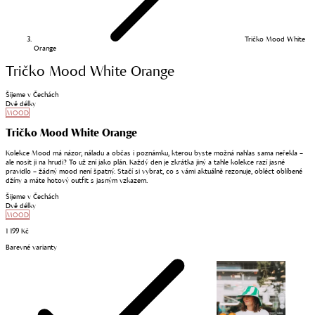
Tričko Mood White
Orange
Tričko Mood White Orange
Šijeme v Čechách
Dvě délky
MOOD
Tričko Mood White Orange
Kolekce Mood má názor, náladu a občas i poznámku, kterou byste možná nahlas sama neřekla –
ale nosit ji na hrudi? To už zní jako plán. Každý den je zkrátka jiný a tahle kolekce razí jasné
pravidlo – žádný mood není špatný. Stačí si vybrat, co s vámi aktuálně rezonuje, obléct oblíbené
džíny a máte hotový outfit s jasným vzkazem.
Šijeme v Čechách
Dvě délky
MOOD
1 199 Kč
Barevné varianty