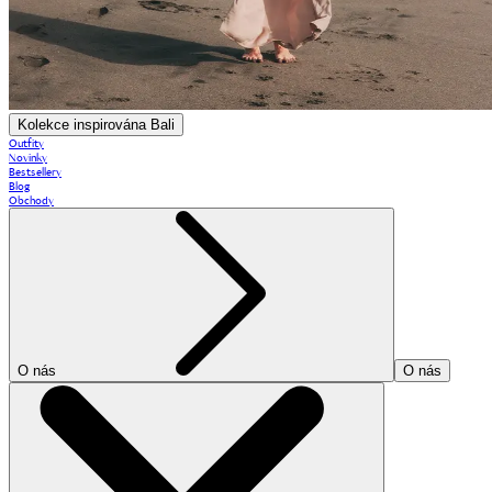
Kolekce inspirována Bali
Outfity
Novinky
Bestsellery
Blog
Obchody
O nás
O nás