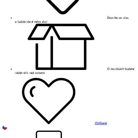
Dozvíte se včas
o každé slevě nebo akci
O novinkách budete
vědět dřív než ostatní
Oblíbené