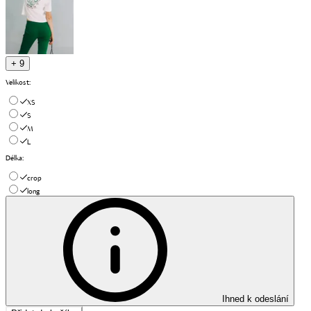
+ 9
Velikost
:
XS
S
M
L
Délka
:
crop
long
Ihned k odeslání