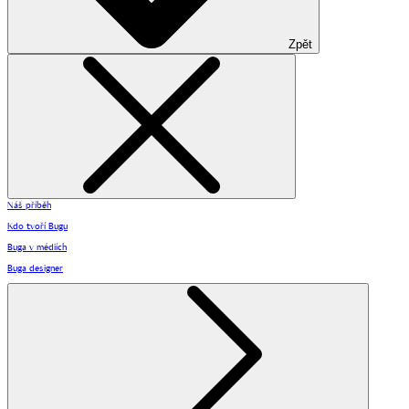
Zpět
Náš příběh
Kdo tvoří Bugu
Buga v médiích
Buga designer