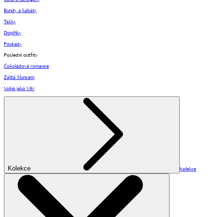
Bundy a kabáty
Tašky
Doplňky
Poukazy
Poslední outfity
Čokoládová romance
Zalitá Sluncem
Volná jako Vítr
Kolekce
Kolekce