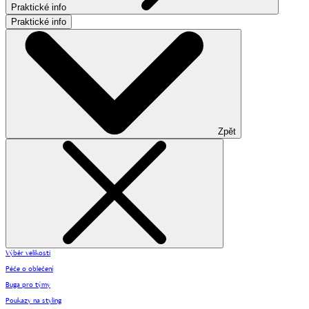
Praktické info
Praktické info
Zpět
Výběr velikosti
Péče o oblečení
Buga pro týmy
Poukazy na styling