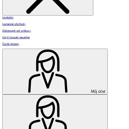
Kontakty
Kamenné obchody
Odstoupit od smlouvy
Když kousek nesedne
Časté dotazy
Můj účet