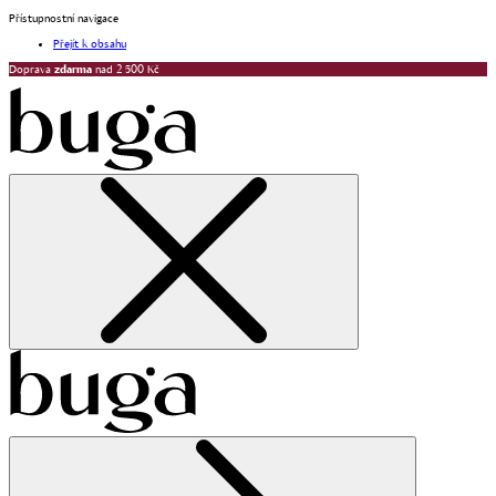
Přístupnostní navigace
Přejít k obsahu
Doprava
zdarma
nad 2 500 Kč