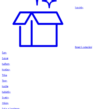
Novinky
Ihned k odeslání
Šaty
Sukně
Kalhoty
Kraťasy
Trika
Topy
Košile
Kabátky
Svetry
Mikiny
Saka a kardigany