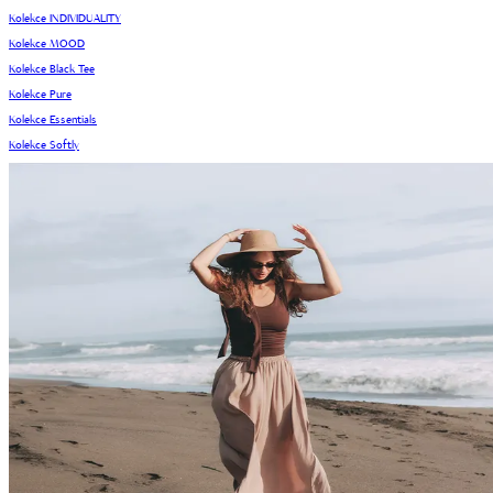
Kolekce INDIVIDUALITY
Kolekce MOOD
Kolekce Black Tee
Kolekce Pure
Kolekce Essentials
Kolekce Softly