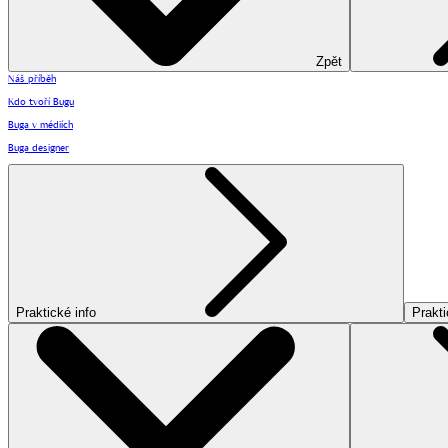
Zpět
Náš příběh
Kdo tvoří Bugu
Buga v médiích
Buga designer
Praktické info
Prakti