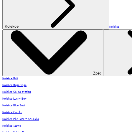
Kolekce
Kolekce
Zpět
Kolekce Bali
Kolekce Buga Yoga
Kolekce Šik na svatbu
Kolekce Lucky Boy
Kolekce Blue Soul
Kolekce Comfy
Kolekce Plus size = XXLáska
Kolekce Mawe