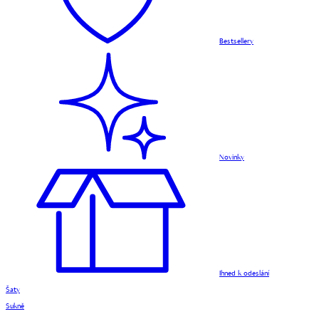
Bestsellery
Novinky
Ihned k odeslání
Šaty
Sukně