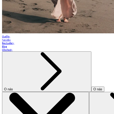
Outfity
Novinky
Bestsellery
Blog
Obchody
O nás
O nás