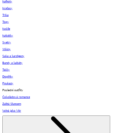
Kalhoty
Kraťasy
Trika
Topy
Košile
Kabátky
Svetry
Mikiny
Saka a kardigany
Bundy a kabáty
Tašky
Doplňky
Poukazy
Poslední outfity
Čokoládová romance
Zalitá Sluncem
Volná jako Vítr