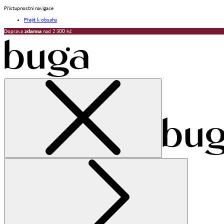
Přístupnostní navigace
Přejít k obsahu
Doprava
zdarma
nad 2 500 Kč