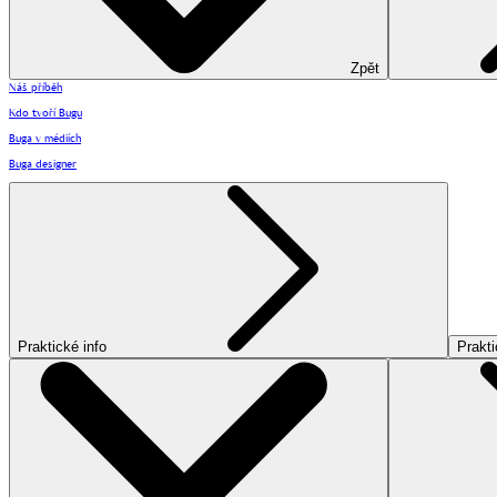
Zpět
Náš příběh
Kdo tvoří Bugu
Buga v médiích
Buga designer
Praktické info
Prakti