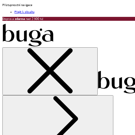
Přístupnostní navigace
Přejít k obsahu
Doprava
zdarma
nad 2 500 Kč