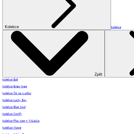
Kolekce
Kolekce
Zpět
Kolekce Bali
Kolekce Buga Yoga
Kolekce Šik na svatbu
Kolekce Lucky Boy
Kolekce Blue Soul
Kolekce Comfy
Kolekce Plus size = XXLáska
Kolekce Mawe