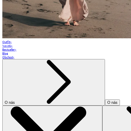
Outfity
Novinky
Bestsellery
Blog
Obchody
O nás
O nás