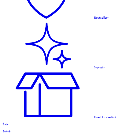
Bestsellery
Novinky
Ihned k odeslání
Šaty
Sukně