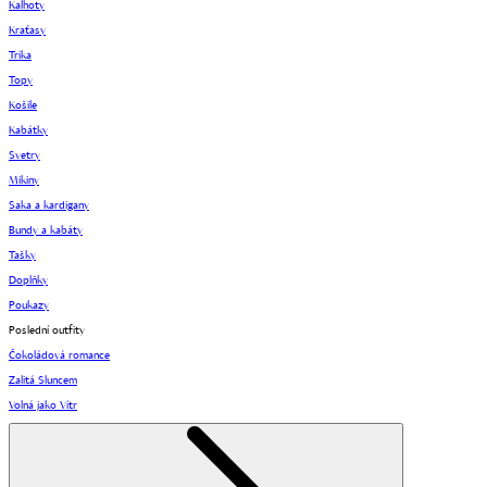
Kalhoty
Kraťasy
Trika
Topy
Košile
Kabátky
Svetry
Mikiny
Saka a kardigany
Bundy a kabáty
Tašky
Doplňky
Poukazy
Poslední outfity
Čokoládová romance
Zalitá Sluncem
Volná jako Vítr