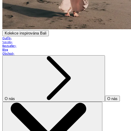
Kolekce inspirována Bali
Outfity
Novinky
Bestsellery
Blog
Obchody
O nás
O nás