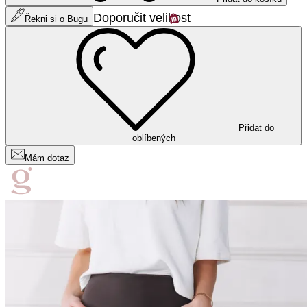
Doporučit velikost
Řekni si o Bugu
Přidat do
oblíbených
Mám dotaz