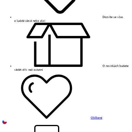
Dozvíte se včas
o každé slevě nebo akci
O novinkách budete
vědět dřív než ostatní
Oblíbené