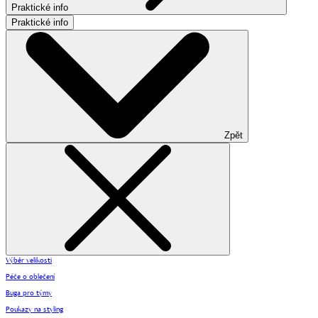
Praktické info
Praktické info
Zpět
Výběr velikosti
Péče o oblečení
Buga pro týmy
Poukazy na styling