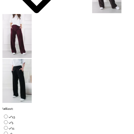
Velikost
:
XS
S
M