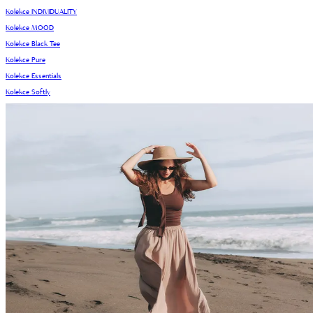
Kolekce INDIVIDUALITY
Kolekce MOOD
Kolekce Black Tee
Kolekce Pure
Kolekce Essentials
Kolekce Softly