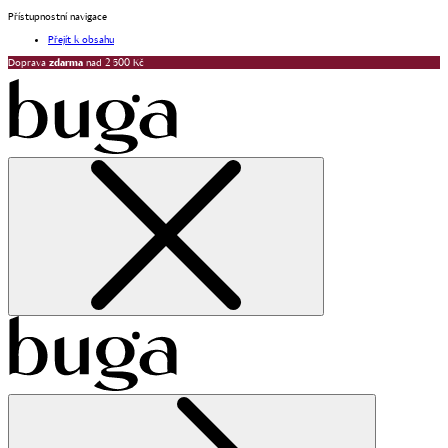
Přístupnostní navigace
Přejít k obsahu
Doprava
zdarma
nad 2 500 Kč