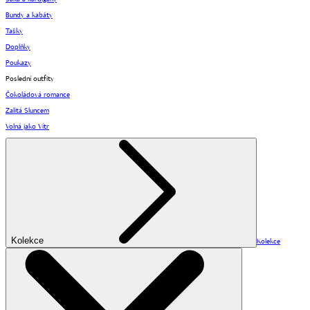
Bundy a kabáty
Tašky
Doplňky
Poukazy
Poslední outfity
Čokoládová romance
Zalitá Sluncem
Volná jako Vítr
Kolekce
Kolekce