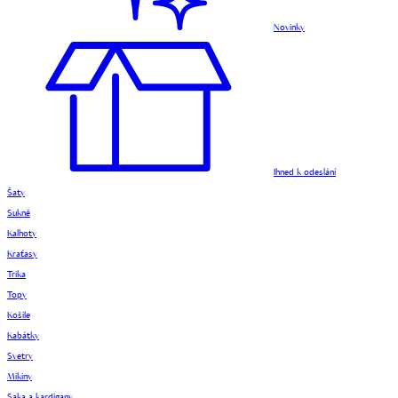
Novinky
Ihned k odeslání
Šaty
Sukně
Kalhoty
Kraťasy
Trika
Topy
Košile
Kabátky
Svetry
Mikiny
Saka a kardigany