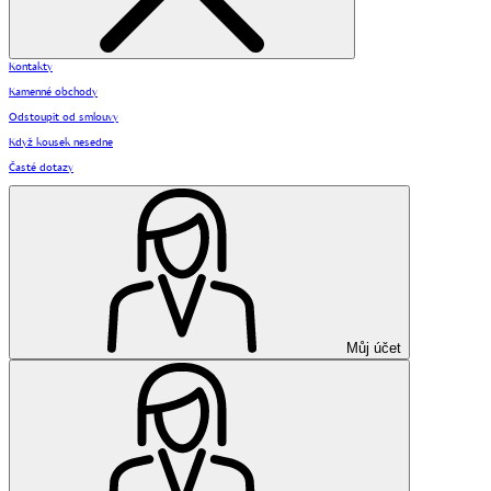
Kontakty
Kamenné obchody
Odstoupit od smlouvy
Když kousek nesedne
Časté dotazy
Můj účet