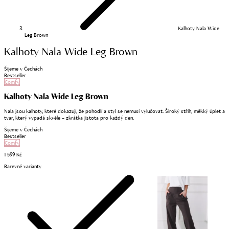
Kalhoty Nala Wide
Leg Brown
Kalhoty Nala Wide Leg Brown
Šijeme v Čechách
Bestseller
Comfy
Kalhoty Nala Wide Leg Brown
Nala jsou kalhoty, které dokazují, že pohodlí a styl se nemusí vylučovat. Široký střih, měkký úplet a
tvar, který vypadá skvěle – zkrátka jistota pro každý den.
Šijeme v Čechách
Bestseller
Comfy
1 599 Kč
Barevné varianty