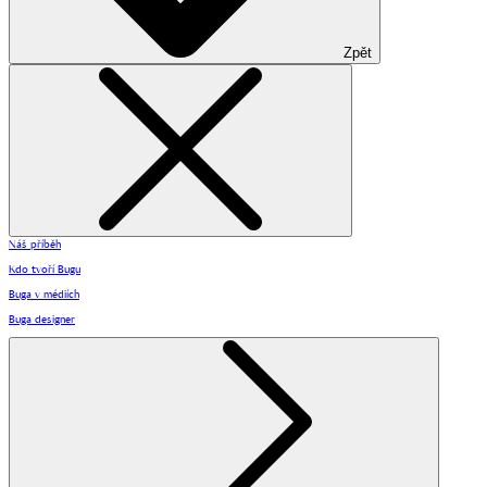
Zpět
Náš příběh
Kdo tvoří Bugu
Buga v médiích
Buga designer