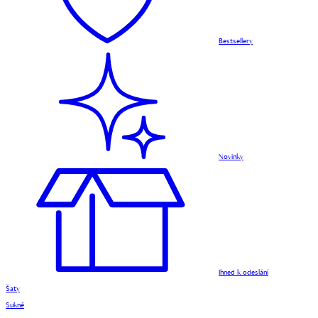
Bestsellery
Novinky
Ihned k odeslání
Šaty
Sukně