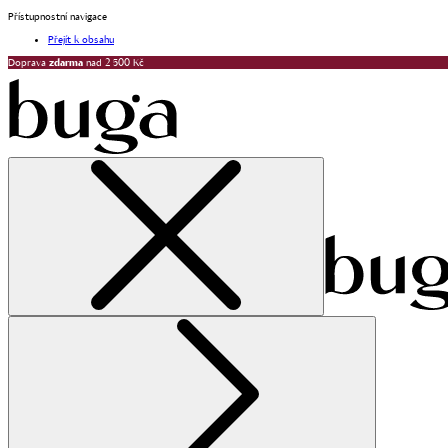
Přístupnostní navigace
Přejít k obsahu
Doprava
zdarma
nad 2 500 Kč