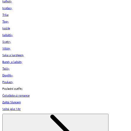
Kalhoty
Kraťasy
Trika
Topy
Košile
Kabátky
Svetry
Mikiny
Saka a kardigany
Bundy a kabáty
Tašky
Doplňky
Poukazy
Poslední outfity
Čokoládová romance
Zalitá Sluncem
Volná jako Vítr