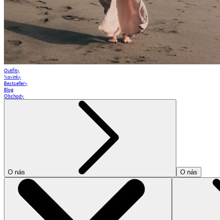
Outfity
Novinky
Bestsellery
Blog
Obchody
O nás
O nás