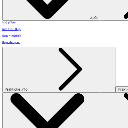
Zpět
Náš příběh
Kdo tvoří Bugu
Buga v médiích
Buga designer
Praktické info
Prakti