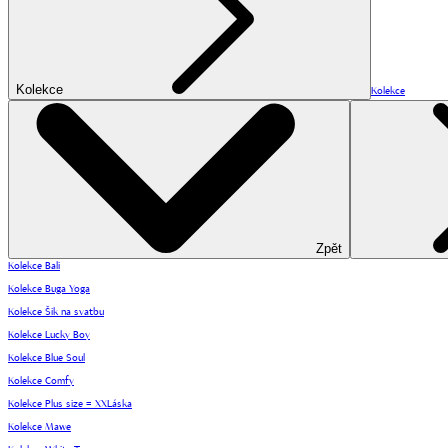
Kolekce
Kolekce
Zpět
Kolekce Bali
Kolekce Buga Yoga
Kolekce Šik na svatbu
Kolekce Lucky Boy
Kolekce Blue Soul
Kolekce Comfy
Kolekce Plus size = XXLáska
Kolekce Mawe