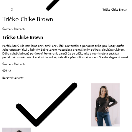
Tričko Chike Brown
Tričko Chike Brown
Šijeme v Čechách
Tričko Chike Brown
Parťák, který vás nezklame ani v zimě, ani v létě. Univerzální a pohodlné triko pro každý outfit.
Jeho tajemství tkví v hebkém žebrovaném materiálu a promyšleném střihu s dlouhým rukávem.
Délka sahající přesně po úroveň boků navíc zaručí, že se tričko nikde nevyhrnuje a zůstává
perfektně na svém místě – ať už ho volně přehodíte přes džíny nebo zastrčíte do elegantní sukně.
Šijeme v Čechách
999 Kč
Barevné varianty