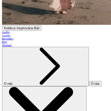
Kolekce inspirována Bali
Outfity
Novinky
Bestsellery
Blog
Obchody
O nás
O nás