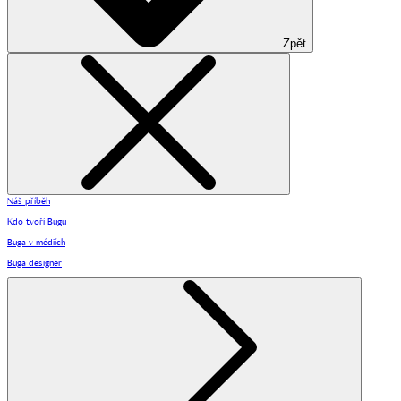
Zpět
Náš příběh
Kdo tvoří Bugu
Buga v médiích
Buga designer