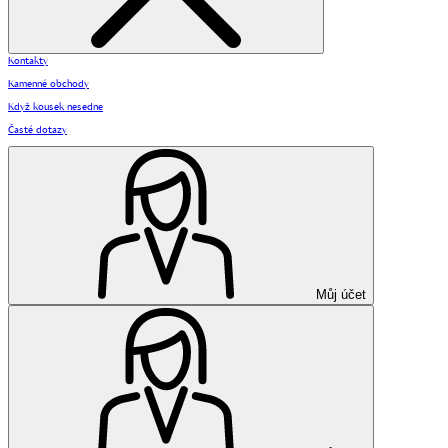
Kontakty
Kamenné obchody
Když kousek nesedne
Časté dotazy
Můj účet