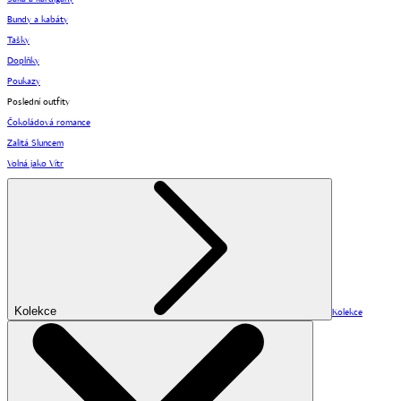
Bundy a kabáty
Tašky
Doplňky
Poukazy
Poslední outfity
Čokoládová romance
Zalitá Sluncem
Volná jako Vítr
Kolekce
Kolekce