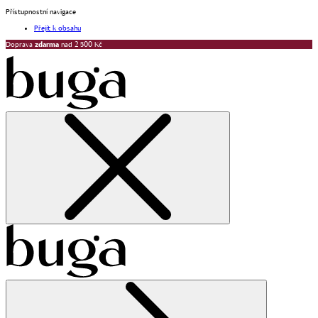
Přístupnostní navigace
Přejít k obsahu
Doprava
zdarma
nad 2 500 Kč