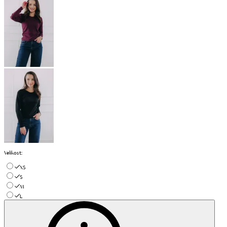
Velikost
:
XS
S
M
L