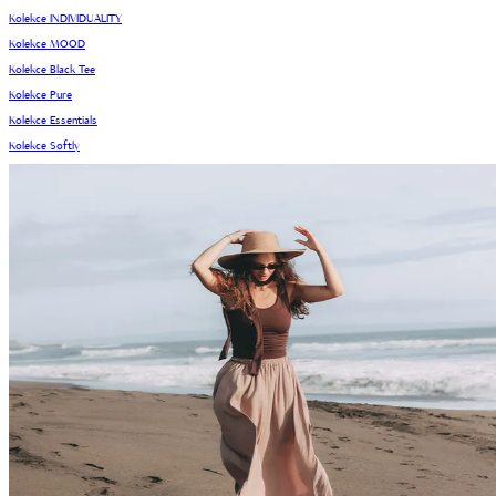
Kolekce INDIVIDUALITY
Kolekce MOOD
Kolekce Black Tee
Kolekce Pure
Kolekce Essentials
Kolekce Softly