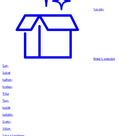
Novinky
Ihned k odeslání
Šaty
Sukně
Kalhoty
Kraťasy
Trika
Topy
Košile
Kabátky
Svetry
Mikiny
Saka a kardigany