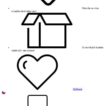
Dozvíte se včas
o každé slevě nebo akci
O novinkách budete
vědět dřív než ostatní
Oblíbené