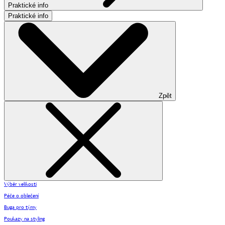
Praktické info
Praktické info
Zpět
Výběr velikosti
Péče o oblečení
Buga pro týmy
Poukazy na styling