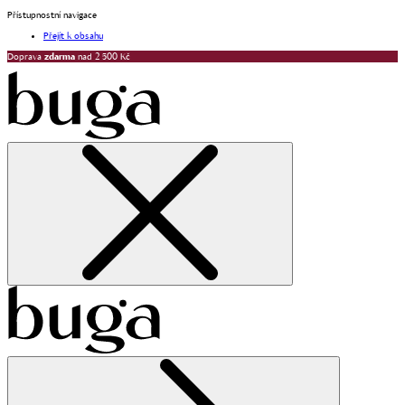
Přístupnostní navigace
Přejít k obsahu
Doprava
zdarma
nad 2 500 Kč