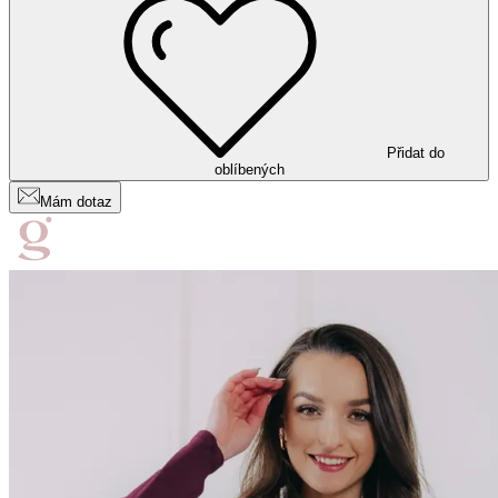
Přidat do
oblíbených
Mám dotaz