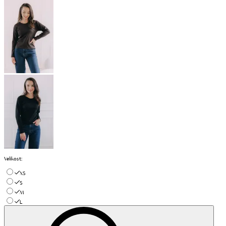
Velikost
:
XS
S
M
L