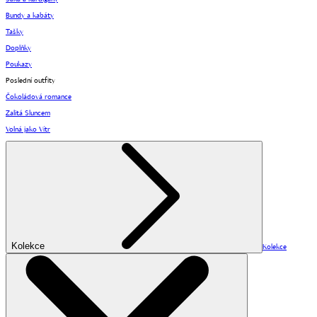
Bundy a kabáty
Tašky
Doplňky
Poukazy
Poslední outfity
Čokoládová romance
Zalitá Sluncem
Volná jako Vítr
Kolekce
Kolekce