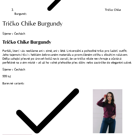
Tričko Chike
Burgundy
Tričko Chike Burgundy
Šijeme v Čechách
Tričko Chike Burgundy
Parťák, který vás nezklame ani v zimě, ani v létě. Univerzální a pohodlné triko pro každý outfit.
Jeho tajemství tkví v hebkém žebrovaném materiálu a promyšleném střihu s dlouhým rukávem.
Délka sahající přesně po úroveň boků navíc zaručí, že se tričko nikde nevyhrnuje a zůstává
perfektně na svém místě – ať už ho volně přehodíte přes džíny nebo zastrčíte do elegantní sukně.
Šijeme v Čechách
999 Kč
Barevné varianty