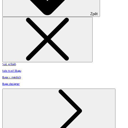
Zpět
Náš příběh
Kdo tvoří Bugu
Buga v médiích
Buga designer