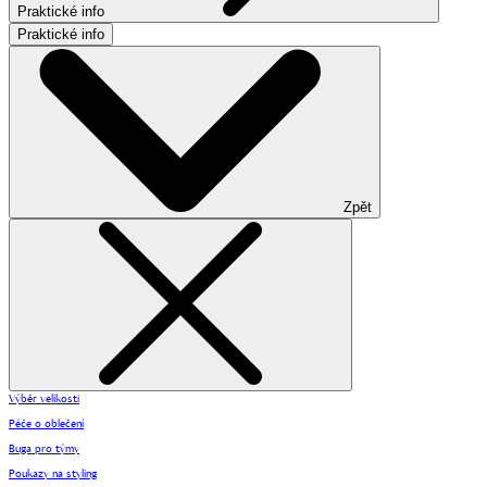
Praktické info
Praktické info
Zpět
Výběr velikosti
Péče o oblečení
Buga pro týmy
Poukazy na styling