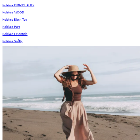
Kolekce INDIVIDUALITY
Kolekce MOOD
Kolekce Black Tee
Kolekce Pure
Kolekce Essentials
Kolekce Softly