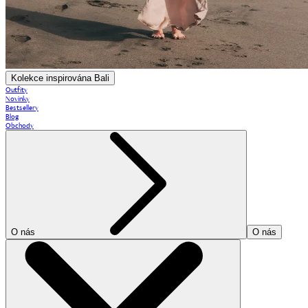
Kolekce inspirována Bali
Outfity
Novinky
Bestsellery
Blog
Obchody
O nás
O nás