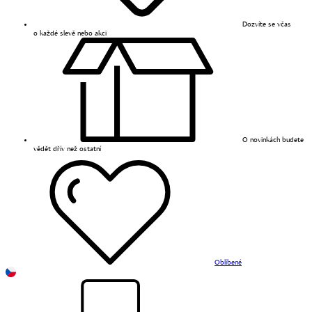
Dozvíte se včas
o každé slevě nebo akci
O novinkách budete
vědět dřív než ostatní
Oblíbené