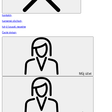
Kontakty
Kamenné obchody
Když kousek nesedne
Časté dotazy
Můj účet