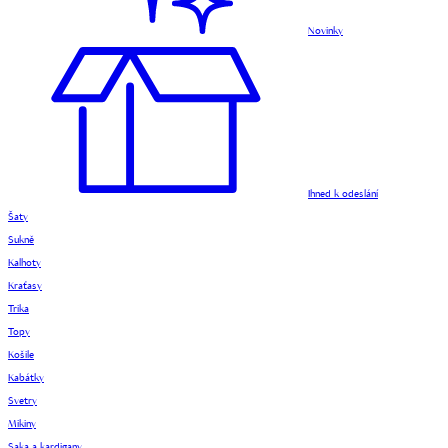
Novinky
Ihned k odeslání
Šaty
Sukně
Kalhoty
Kraťasy
Trika
Topy
Košile
Kabátky
Svetry
Mikiny
Saka a kardigany