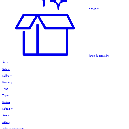
Novinky
Ihned k odeslání
Šaty
Sukně
Kalhoty
Kraťasy
Trika
Topy
Košile
Kabátky
Svetry
Mikiny
Saka a kardigany