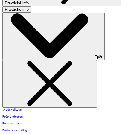
Praktické info
Praktické info
Zpět
Výběr velikosti
Péče o oblečení
Buga pro týmy
Poukazy na styling