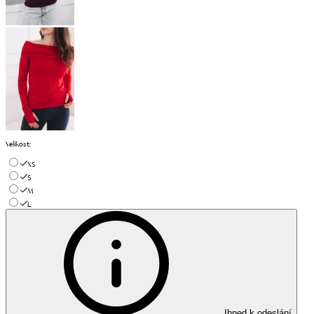
Velikost
:
XS
S
M
L
Ihned k odeslání