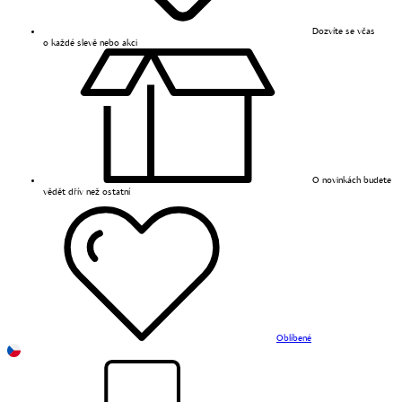
Dozvíte se včas
o každé slevě nebo akci
O novinkách budete
vědět dřív než ostatní
Oblíbené