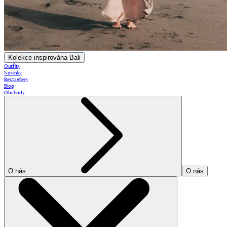
Kolekce inspirována Bali
Outfity
Novinky
Bestsellery
Blog
Obchody
O nás
O nás