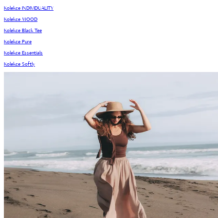
Kolekce INDIVIDUALITY
Kolekce MOOD
Kolekce Black Tee
Kolekce Pure
Kolekce Essentials
Kolekce Softly