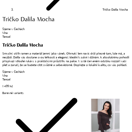
Tričko Dalila Mocha
Tričko Dalila Mocha
Šijeme v Čechách
Vlna
Tencel
Tričko Dalila Mocha
Smyslný střih ramen a materiál jemný jako vánek. Ohrnutý lem navíc drží přesně tam, kde má, a
nesjíždí. Dalila vás dostane svou lehkostí a elegancí. Ideální k sukni i džínám. K absolutnímu pohodlí
přispívají i dlouhé rukávy s praktickými průstřihy na palce. V sytě červeném odstínu rozzáří vaši
pleť a zaručí, že se budete cítit svůdně a sebevědomě. Dopřejte si lokální kvalitu, co vás pohladí.
Šijeme v Čechách
Vlna
Tencel
1 499 Kč
Barevné varianty