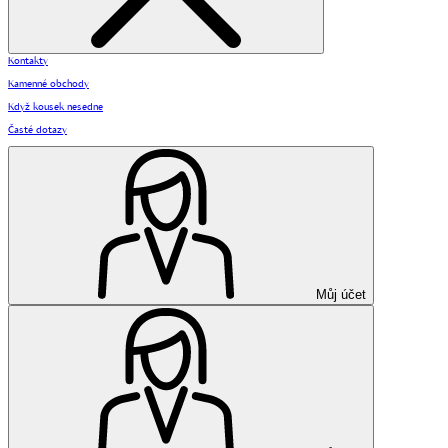
Kontakty
Kamenné obchody
Když kousek nesedne
Časté dotazy
Můj účet