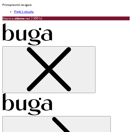
Přístupnostní navigace
Přejít k obsahu
Doprava
zdarma
nad 2 500 Kč