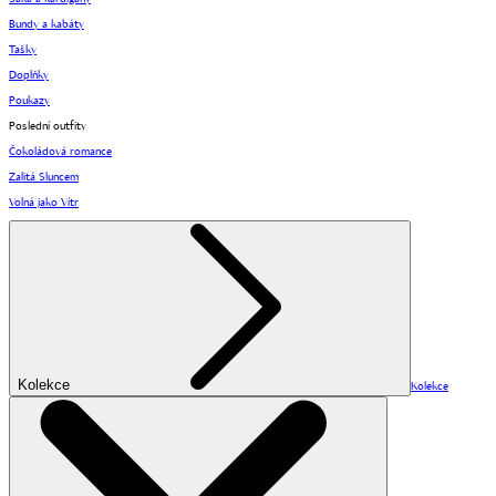
Bundy a kabáty
Tašky
Doplňky
Poukazy
Poslední outfity
Čokoládová romance
Zalitá Sluncem
Volná jako Vítr
Kolekce
Kolekce