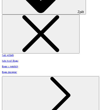
Zpět
Náš příběh
Kdo tvoří Bugu
Buga v médiích
Buga designer