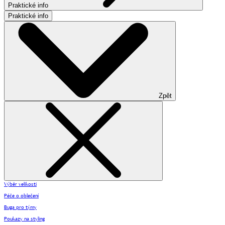
Praktické info
Praktické info
Zpět
Výběr velikosti
Péče o oblečení
Buga pro týmy
Poukazy na styling