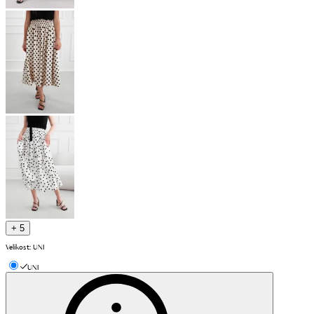
+ 5
Velikost
:
UNI
UNI