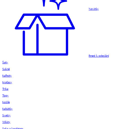
Novinky
Ihned k odeslání
Šaty
Sukně
Kalhoty
Kraťasy
Trika
Topy
Košile
Kabátky
Svetry
Mikiny
Saka a kardigany