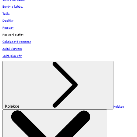
Bundy a kabáty
Tašky
Doplňky
Poukazy
Poslední outfity
Čokoládová romance
Zalitá Sluncem
Volná jako Vítr
Kolekce
Kolekce