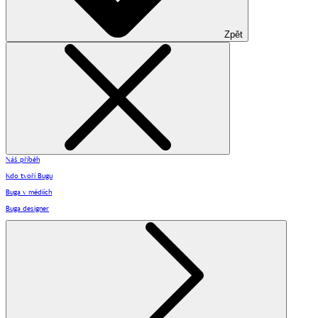
Zpět
Náš příběh
Kdo tvoří Bugu
Buga v médiích
Buga designer