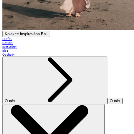
Kolekce inspirována Bali
Outfity
Novinky
Bestsellery
Blog
Obchody
O nás
O nás