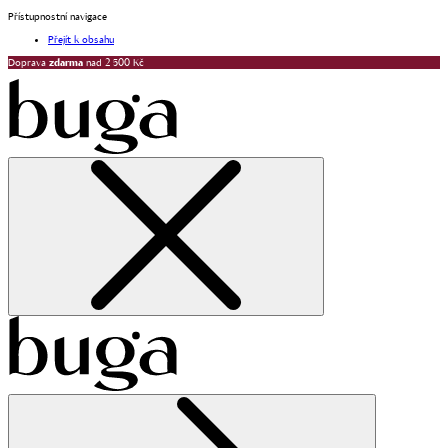
Přístupnostní navigace
Přejít k obsahu
Doprava
zdarma
nad 2 500 Kč