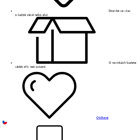
Dozvíte se včas
o každé slevě nebo akci
O novinkách budete
vědět dřív než ostatní
Oblíbené