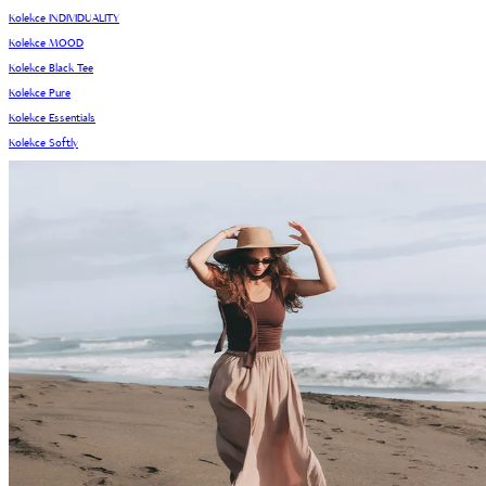
Kolekce INDIVIDUALITY
Kolekce MOOD
Kolekce Black Tee
Kolekce Pure
Kolekce Essentials
Kolekce Softly