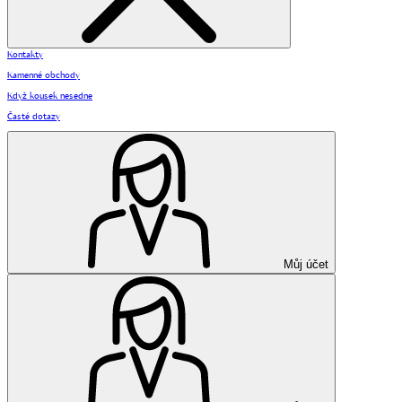
Kontakty
Kamenné obchody
Když kousek nesedne
Časté dotazy
Můj účet