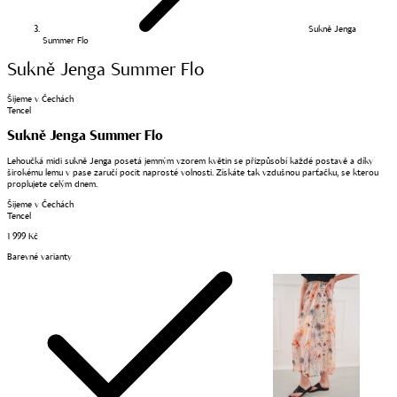
Sukně Jenga
Summer Flo
Sukně Jenga Summer Flo
Šijeme v Čechách
Tencel
Sukně Jenga Summer Flo
Lehoučká midi sukně Jenga posetá jemným vzorem květin se přizpůsobí každé postavě a díky
širokému lemu v pase zaručí pocit naprosté volnosti. Získáte tak vzdušnou parťačku, se kterou
proplujete celým dnem.
Šijeme v Čechách
Tencel
1 999 Kč
Barevné varianty